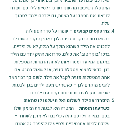
שילדכם יבכה עד שתצאו מהגן וגם אחרי כן. סמכו על
המטפלות שיעשו מה שנדרש כדי לסייע לילדכם, ושדרו
לו זאת. אם תסמכו על הצוות, גם ילדכם ילמד לסמוך
עליו.
צרו טקסים קבועים
– שמרו על סדר הפעולות
בהתארגנות הבוקר ובכניסה לגן באופן עקבי: השתדלו
להכניס את הילד כשהוא הולך על רגליו, לא על הידיים,
ברכו "בוקר טוב" את כולם, סדרו את התיק יחד עם הילד
במקום המיועד ומסרו אותו לאחת הדמויות המטפלות
בגן. כדאי למצוא מטפלת פנויה, או לשאול במבט אם
אחת המטפלות פנויה לקבל את הילד. לשם כך רצוי מאד
להגיע מוקדם לגן – כאשר יש מעט ילדים בגן ולגננות
יש יותר זמן להיכרות וביסוס קשר עם ילדכם.
היפרדו מהילד לשלום ואל תיעלמו לו פתאום
כשדעתו מוסחת
– המטרה היא לבנות את האמון שלו
בכם. במידה וילדכם נתלה עליכם ולא מוכן לשחרר –
עליכם להיות אסרטיביים ולסייע לו להיפרד. זה אמנם