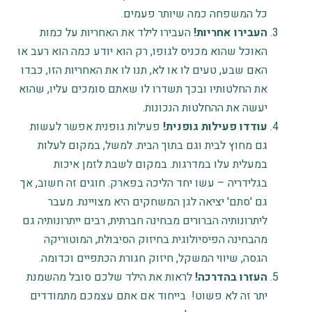
כל המשפחה כמה שיותר פעמים.
העבירו אחריות!
העבירו לילד את האחריות על כמות
האוכל שהוא מכניס לגופו, רק הוא יודע כמה הוא רעב או
האם שבע, טעים לו או לא, תנו לו את האחריות הזו, כבדו
את החלטותיו ובכך תשדרו לו שאתם סומכים עליו, שהוא
יעשה את ההחלטות הנכונות.
עודדו פעילות גופנית!
פעילות גופנית אפשר לעשות
גם מחוץ לבית וגם בתוך הבית. למשל, במקום לעלות
במעלית עלו במדרגות. במקום לשבת לזמן איכות
בגלידריה – עשו יחד הליכה בפארק. חוגים זה חשוב, אך
גם 'סתם' יציאה לגן המשחקים היא מצויינת. מעבר
ליתרונותיה הברורים מבחינה חברתית, רבים ייתרונותיה גם
מהבחינה הפיסיולוגית בחיזוק הסיבולת, המוטוריקה
הגסה, שיווי המשקל, חיזוק חגורת הכתפיים וכדומה.
העזרו בהדרכה!
לראות את הילד שלכם סובל מהשמנת
יתר זה לא פשוט! בייחוד אם אתם עצמכם מתמודדים