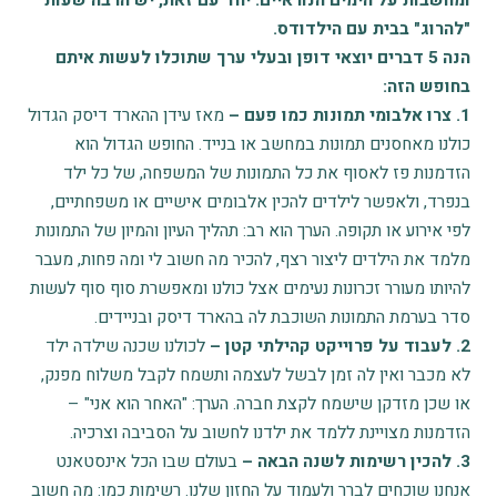
ומחשבות על הימים הנוראיים. יחד עם זאת, יש הרבה שעות
"להרוג" בבית עם הילדודס.
הנה 5 דברים יוצאי דופן ובעלי ערך שתוכלו לעשות איתם
בחופש הזה:
1. צרו אלבומי תמונות כמו פעם –
מאז עידן ההארד דיסק הגדול
כולנו מאחסנים תמונות במחשב או בנייד. החופש הגדול הוא
הזדמנות פז לאסוף את כל התמונות של המשפחה, של כל ילד
בנפרד, ולאפשר לילדים להכין אלבומים אישיים או משפחתיים,
לפי אירוע או תקופה. הערך הוא רב: תהליך העיון והמיון של התמונות
מלמד את הילדים ליצור רצף, להכיר מה חשוב לי ומה פחות, מעבר
להיותו מעורר זכרונות נעימים אצל כולנו ומאפשרת סוף סוף לעשות
סדר בערמת התמונות השוכבת לה בהארד דיסק ובניידים.
2. לעבוד על פרוייקט קהילתי קטן –
לכולנו שכנה שילדה ילד
לא מכבר ואין לה זמן לבשל לעצמה ותשמח לקבל משלוח מפנק,
או שכן מזדקן שישמח לקצת חברה. הערך: "האחר הוא אני" –
הזדמנות מצויינת ללמד את ילדנו לחשוב על הסביבה וצרכיה.
3. להכין רשימות לשנה הבאה –
בעולם שבו הכל אינסטאנט
אנחנו שוכחים לברר ולעמוד על החזון שלנו. רשימות כמו: מה חשוב