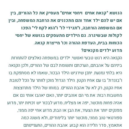
הנושא "קנאת אחים ויחסי אחים" מעסיק את כל ההורים, בין
אם יש להם ילד אחד והם מתכננים את הרחבת המשפחה, ובין
אם המשפחה הורחבה, ו"תגידי לו" ו"הוא לקח לי" הפכו
לקולות שבשיגרה. גם הילדים מתעסקים בנושא של יחסי
הכוחות בבית, העדפת ההורה וכו' מייצרת קנאה.
מדוע ילדים מקנאים?
הקנאה היא רגש טבעי ואנושי. ילדים במשפחה נאלצים להתחרות
ביניהם על אהבתם, הערכתם ותשומת לבם של ההורים, ולכן הקנאה
היא בלתי נמנעת. יתכן שירגיש הילד הבכור, שאמו לא מסתפקת בו
ו"בוגדת" בו עם אחיו הקטן. הילד הגדול מוכן לוותר על הכל לטובת
אחיו הקטן, רק לא על אהבת ההורים. במוחו של הילד מתרוצצות
מחשבות רבות: את מי הם אוהבים יותר, האם יאהבו אותי גם אם
אהיה פחות מוכשר, יפה או מצליח; מדוע לבכור יש זכויות יתר, מדוע
מפנקים יותר את הצעיר, את הבן או הבת; מדוע אחי יפה ממני,
ספורטאי טוב ממני, מוכשר יותר בלימודים, ולא משנה כמה
אתאמץ, סדר הלידה הוא קבוע. אהבת ההורים, התעניינותם