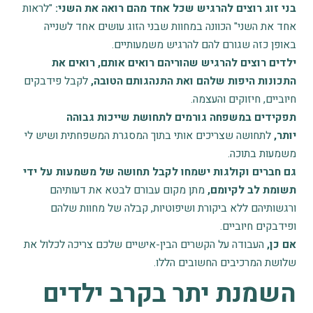
בני זוג רוצים להרגיש שכל אחד מהם רואה את השני:
"לראות
אחד את השני" הכוונה במחוות שבני הזוג עושים אחד לשנייה
באופן כזה שגורם להם להרגיש משמעותיים.
ילדים רוצים להרגיש שהוריהם רואים אותם, רואים את
התכונות היפות שלהם ואת התנהגותם הטובה,
לקבל פידבקים
חיוביים, חיזוקים והעצמה.
תפקידים במשפחה גורמים לתחושת שייכות גבוהה
יותר,
לתחושה שצריכים אותי בתוך המסגרת המשפחתית ושיש לי
משמעות בתוכה.
גם חברים וקולגות ישמחו לקבל תחושה של משמעות על ידי
תשומת לב לקיומם,
מתן מקום עבורם לבטא את דעותיהם
ורגשותיהם ללא ביקורת ושיפוטיות, קבלה של מחוות שלהם
ופידבקים חיוביים.
אם כן,
העבודה על הקשרים הבין-אישיים שלכם צריכה לכלול את
שלושת המרכיבים החשובים הללו.
השמנת יתר בקרב ילדים