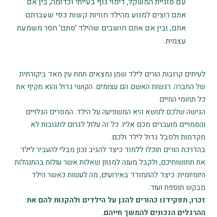
עם סוגיית המשקל, דימוי גוף בעייתי וכדומה, בין אם
אתם רוצים למנוע מהילד חוויות קשות כפי שעברתם
אתם, ובין אם אתם חושבים שהילד 'סתם' חסר משמעת
עצמית.
לעיתים קרובות הורים לילד שמן נמצאים תחת עין מאד ביקורתית
של החברה. רגשות האשם הם עצומים. הקושי גדול והוא מקיף את
כל תחומי החיים.
הגישה שלכם לנושא היא המשפיעה על הילד. המסרים הגלויים
והסמויים מועברים מכם אליו. כל זה עלול לגרום לתגובות לא
מקדמות ולסבל גדול לילד ולכם.
בהדרכת הורים תוכלו ללמוד כיצד להגיב נכון מבלי להעביר לילד
את תחושותיכם, ולקבל מענה למגוון שאלות אשר עולות בהתנהלות
היומיומית: כיצד להתמודד באירועים, מה לעשות כאשר הילד
מבקש תוספת ועוד.
זכרו, תפקידנו כהורים להגן על הילדים ולהקנות להם את
ההרגלים הנכונים להמשך חייהם.