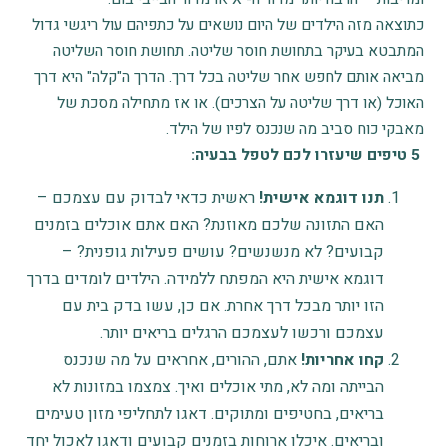
כתוצאה מזה הילדים של היום נושאים על כתפיהם עול ריגשי גדול
המתבטא בעיקר בתחושת חוסר שליטה. תחושת חוסר השליטה
מביאה אותם לחפש אחר שליטה בכל דרך. הדרך ה"קלה" היא דרך
האוכל (או דרך שליטה על הצרכים). או אז מתחילה מסכת של
מאבקי כוח סביב מה שנכנס לפיו של הילד.
5 טיפים שיעזרו לכם לטפל בבעיה:
תנו דוגמא אישית!
ראשית כדאי לבדוק עם עצמכם –
האם התזונה שלכם מאוזנת? האם אתם אוכלים בזמנים
קבועים? לא מנשנשים? עושים פעילות גופנית? –
דוגמא אישית היא המפתח ללמידה. הילדים לומדים בדרך
הזו יותר מבכל דרך אחרת. אם כן, עשו בדק בית עם
עצמכם ורכשו לעצמכם הרגלים בריאים יותר.
קחו אחריות!
אתם, ההורים, אחראים על מה שנכנס
הבייתה ומה לא, מתי אוכלים ואיך. צמצמו במזונות לא
בריאים, בחטיפים ומתוקים. דאגו לתחליפי מזון טעימים
ובריאים. איכלו ארוחות בזמנים קבועים ודאגו לאכול יחד