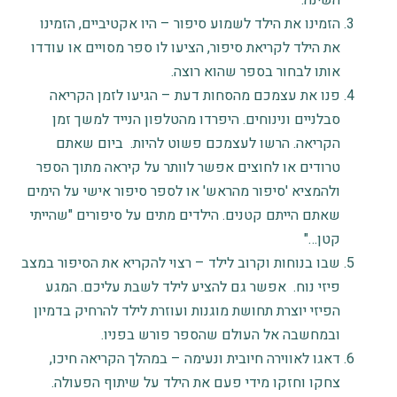
השינה.
הזמינו את הילד לשמוע סיפור – היו אקטיביים, הזמינו
את הילד לקריאת סיפור, הציעו לו ספר מסויים או עודדו
אותו לבחור בספר שהוא רוצה.
פנו את עצמכם מהסחות דעת – הגיעו לזמן הקריאה
סבלניים ונינוחים. היפרדו מהטלפון הנייד למשך זמן
הקריאה. הרשו לעצמכם פשוט להיות. ביום שאתם
טרודים או לחוצים אפשר לוותר על קיראה מתוך הספר
ולהמציא 'סיפור מהראש' או לספר סיפור אישי על הימים
שאתם הייתם קטנים. הילדים מתים על סיפורים "שהייתי
קטן…"
שבו בנוחות וקרוב לילד – רצוי להקריא את הסיפור במצב
פיזי נוח. אפשר גם להציע לילד לשבת עליכם. המגע
הפיזי יוצרת תחושת מוגנות ועוזרת לילד להרחיק בדמיון
ובמחשבה אל העולם שהספר פורש בפניו.
דאגו לאווירה חיובית ונעימה – במהלך הקריאה חיכו,
צחקו וחזקו מידי פעם את הילד על שיתוף הפעולה.