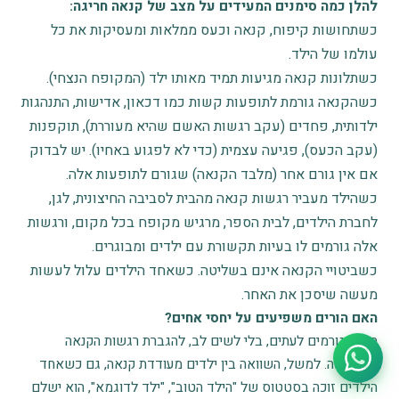
להלן כמה סימנים המעידים על מצב של קנאה חריגה:
כשתחושות קיפוח, קנאה וכעס ממלאות ומעסיקות את כל
עולמו של הילד.
כשתלונות קנאה מגיעות תמיד מאותו ילד (המקופח הנצחי).
כשהקנאה גורמת לתופעות קשות כמו דכאון, אדישות, התנהגות
ילדותית, פחדים (עקב רגשות האשם שהיא מעוררת), תוקפנות
(עקב הכעס), פגיעה עצמית (כדי לא לפגוע באחיו). יש לבדוק
אם אין גורם אחר (מלבד הקנאה) שגורם לתופעות אלה.
כשהילד מעביר רגשות קנאה מהבית לסביבה החיצונית, לגן,
לחברת הילדים, לבית הספר, מרגיש מקופח בכל מקום, ורגשות
אלה גורמים לו בעיות תקשורת עם ילדים ומבוגרים.
כשביטויי הקנאה אינם בשליטה. כשאחד הילדים עלול לעשות
מעשה שיסכן את האחר.
האם הורים משפיעים על יחסי אחים?
הורים גורמים לעתים, בלי לשים לב, להגברת רגשות הקנאה
במשפחה. למשל, השוואה בין ילדים מעודדת קנאה, גם כשאחד
הילדים זוכה בסטטוס של "הילד הטוב", "ילד לדוגמא", הוא ישלם