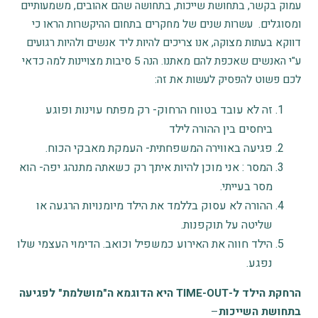
עמוק בקשר, בתחושת שייכות, בתחושה שהם אהובים, משמעותיים
ומסוגלים. עשרות שנים של מחקרים בתחום ההיקשרות הראו כי
דווקא בעתות מצוקה, אנו צריכים להיות ליד אנשים ולהיות רגועים
ע"י האנשים שאכפת להם מאתנו. הנה 5 סיבות מצויינות למה כדאי
לכם פשוט להפסיק לעשות את זה:
זה לא עובד בטווח הרחוק- רק מפתח עוינות ופוגע
ביחסים בין ההורה לילד
פגיעה באווירה המשפחתית- העמקת מאבקי הכוח.
המסר : אני מוכן להיות איתך רק כשאתה מתנהג יפה- הוא
מסר בעייתי.
ההורה לא עסוק בללמד את הילד מיומנויות הרגעה או
שליטה על תוקפנות.
הילד חווה את האירוע כמשפיל וכואב. הדימוי העצמי שלו
נפגע.
הרחקת הילד ל-TIME-OUT היא הדוגמא ה"מושלמת" לפגיעה
בתחושת השייכות
–