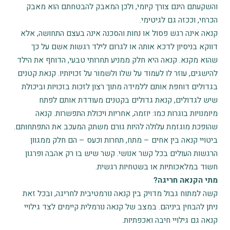
והשקעתם הינם צורך קיומי, ולכן המאבק להבטחתם הוא מאבק
הכרחי, וככזה גם לגיטימי.
קנאה אינה רגש פסול או נחות והסכנה אינה בעצם התחושה, אלא
דווקא בניסיון לדכא אותה או לגרום לילד רגשות אשם על כך
שהוא מקנא. קנאה היא חלק ממניע תחרותי טבעי, הדוחף את הילד
להישגים, עוזר לו לעמוד על שלו ולשמור על זכויותיו. קנאת קטנים
בגדולים דוחפת אותם ללמידה מתוך רצון לזכות בזכויות וביכולת
שיש לגדולים, קנאת גדולים בקטנים מעודדת אותם לפתח
מיומנויות בוגרות כמו: יוזמה, אחריות ויכולת התפשרות. קנאה
שהופכת מוגזמת עלולה להיות גורם משתק המעכב את התפתחותם.
ביטויי קנאה בין אחים – מתח, תחרות וכעס – הם חלק ממגוון
הרגשות העולים בכל קשר אנושי. קשר שיש בו רק אהבה ופרגון
חשוד במלאכותיות או בשטחיות רגשית.
מתי הקנאה חריגה?
קשה למתוח גבול מדויק בין קנאה נורמטיבית לחריגה, ובכל זאת
ניתן להבחין ביניהם. במצב של קנאה נורמלית קיימים לצד גילויי
קנאה גם גילויי חיבה ואכפתיות.