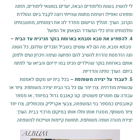
לי להשיג בשנת הלימודים הבאה, יעדים בנושאי לימודים, תזונה
וספורט ואפילו רשימת מתנות שהייתי רוצה לקבל ביום ההולדת
הקרוב. הערך: תהליך הרישום מחדד לנו את רצונותינו, מחשבותינו
וחלמותינו והינו כלי המעודד הוצאתן אל הפועל.
4. להפתיע את סבא וסבתא בארוחת בוקר חגיגית עד הבית –
סבתא וסבא, מה הם לא עושים בשביל הנכדים שלהם, כל השנה.
הנה הזדמנות נהדרת להשיב להם הפתעה נעימה וזכרון נעים ולפנק
אותם בארוחת בוקר שהילדים הכינו במו ידיהם והביאו עד לפתח
ביתם. הערך: נתינה והדדיות.
5. לעבוד על יצירה משותפת –
בכל בית יש מקום לאמנות
עכשווית מודרנית. צרו יחד עם כל בני הבית יצירה משותפת: ציור או
עבודה עם חומרים פשוטים. קנו קאנבס גדול במיוחד, או מספר
קאנבסים כמספר בני המשפחה, צבעי אקריליק ומכחולים, צרו יחד
ציור משותף, מסגרו אותו ותלו אותו במיקום מרכזי בבית. הערך:
יצירת מטרה ושפה משותפת, תחושת קיימות ושייכות למשפחה.