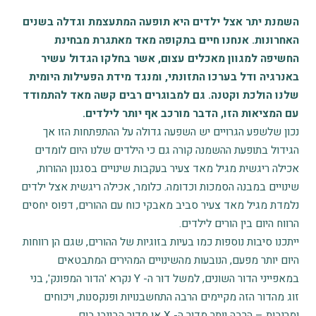
השמנת יתר אצל ילדים היא תופעה המתעצמת וגדלה בשנים
האחרונות. אנחנו חיים בתקופה מאד מאתגרת מבחינת
החשיפה למגוון מאכלים עצום, אשר בחלקו הגדול עשיר
באנרגיה ודל בערכו התזונתי, ומנגד מידת הפעילות היומית
שלנו הולכת וקטנה. גם למבוגרים רבים קשה מאד להתמודד
עם המציאות הזו, הדבר מורכב אף יותר לילדים.
נכון שלשפע הגרויים יש השפעה גדולה על ההתפתחות הזו אך
הגידול בתופעת ההשמנה קורה גם כי הילדים שלנו היום לומדים
אכילה ריגשית מגיל מאד צעיר בעקבות שינויים בסגנון ההורות,
שינויים במבנה הסמכות וכדומה. כלומר, אכילה ריגשית אצל ילדים
נלמדת מגיל מאד צעיר סביב מאבקי כוח עם ההורים, דפוס יחסים
הרווח היום בין הורים לילדים.
ייתכנו סיבות נוספות כמו בעיות בזוגיות של ההורים, שגם הן רווחות
היום יותר מפעם, הנובעות מהשינויים המהירים המתבטאים
במאפייני הדור השונים, למשל דור ה- Y נקרא 'הדור המפונק', בני
זוג מהדור הזה מקיימים הרבה התחשבנויות ופנקסנות, ויכוחים
ומריבות – הרבה יותר מדור ה- X או מדור הבייבי בום.