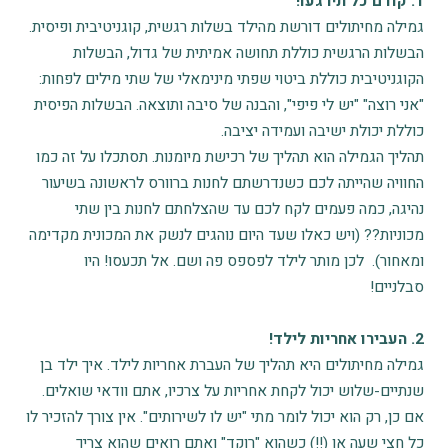
1. קודם כל תירגעו!
גמילה מחיתולים דורשת מהילד בשלות רגשית, קוגניטיבית ופיסית.
הבשלות הרגשית כוללת תחושה אמיתית של גדול, הבשלות
הקוגניטיבית כוללת ביטוי שפתי מינימאלי של שתי מילים לפחות:
"אני רוצה" "יש לי פיפי", והבנה של סיבה ותוצאה. הבשלות הפיסית
כוללת יכולת ישיבה ועמידה יציבה.
תהליך הגמילה הוא תהליך של רכישת מיומנות. תסתכלו על זה כמו
החוויה שהייתה לכם כשנדרשתם לחנות ברוורס לראשונה בשיעור
נהיגה, כמה פעמים לקח לכם עד שהצלחתם לחנות בין שתי
מכוניות?? (ויש כאלו שעד היום נוהגים לנשק את המכונית מקדימה
ומאחור). לכן מותר לילד לפספס פה ושם. אל תכעסו! היו
סבלניים!
2. העבירו אחריות לילד!
גמילה מחיתולים היא תהליך של העברת אחריות לילד. איך ילד בן
שנתיים-שלוש יכול לקחת אחריות על צרכיו, אתם וודאי שואלים.
אם כן, רק הוא יכול לומר מתי "יש לו לשירותים". אין צורך להזכיר לו
כל חצי שעה או (!!) כשהוא "רוקד" ואתם רואים שהוא צריך