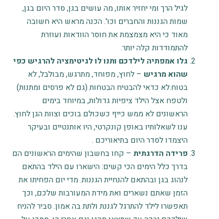
לגיל הרך
ומי יחזיר אותו, מה עושים בגן, סדר היום בגן,
שמות הגננות והחברים וכו'. הכנה מראש היא חשובה
מאוד כי היא מצמצמת את חוסר הוודאות ועוזרת
להתמודדות קלה יותר.
גלו אמפתיה לילדכם ותנו לו לגיטימציה להרגיש כפי
שהוא מרגיש
– לחוץ, מפוחד, מתרגש, מבולבל, לא
בטוח.לא כדאי להבטיח הבטחות (גם לא פרסים ומתנות)
ולטפח אצל הילד ציפיות גדולות, במיוחד בימים
הראשונים לא ממש כייף כשכולם בוכים וצוות הגן לחוץ.
ענו לשאלותיו באופן קונקרטי, היו אותנטיים ובעיקר
היצמדו לסדר היום בתיאוריכם .
פרידה הדרגתית
– קחו בחשבון שהימים הראשונים הם
בדרך כלל הימים הכי קשים: הישארו עם הילד בהתאם
לנהוג בגן ובהתאם להנחיית הגננות. מדי יום הפחיתו את
הזמן שאתם נשארים ואת מידת המעורבות שלכם, וכך
תאפשרו לילד להתרגל לגננת ולתת בה אמון. סביר להניח