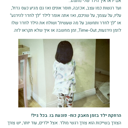
אם יראו איך הילד שלי מתנהג.."
ועד רגשות כמו עצב, אכזבה, חוסר אונים ואז גם מגיע כעס גדול,
עליו, על עצמך, על שניכם, ואז אתה אומר לילד "לך לחדר להירגע"
או "לך לחדר ותחשוב על מה שעשית" ושולח את הילד לחדר שלו
לזמן הירגעות, Time-Out, זמן מחשבה או איך שלא תקראו לזה.
הרחקת ילד בזמן מאבק כוח- פוגעת בו. בכל גיל!
הצורך בשייכות הוא צורך רגשי מולד. אצל ילדים, עוד יותר, יש צורך