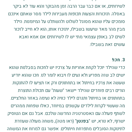
לשירותים, או אם כבר עבר הרבה זמן מהבוקר והוא עוד לא ביקר
באסלה. תזכורות והצעות תכופות מעבירות לילד מסר שאתם אינכם
סומכים עליו שהוא מסוגל לשלוט ולהשתלט על המיומנות. הילד
מבין מהר מאד שיעשו בשבילו, יתזכרו אותו, הוא לא חייב לזכור
לשים לב באופן עצמאי מתי יש לו לשירותים אם אמא ואבא
עושים זאת בשבילו.
3. חכו!
כדי שהילד יוכל לקחת אחריות על צרכיו יש לחכות בסבלנות שהוא
ישים לב שזה מפריע ולא נעים לו ויבוא לומר לנו. חכו שהוא יודיע
שעשה את צרכיו בחיתול או בתחתונים ורק אז תציעו לו להתנקות.
הורים רבים פוחדים שהילד יישאר "שעות" עם תכולת התוצרת
בתחתונים או בחיתול ותגרם לילד כוויה לא נעימה באזור החלציים.
מה שעשוי לקרות לילדים עקשנים במיוחד, כאלו שפחות ממהרים
לשתף פעולה עם האסטרטגיה החדשה שלכם. אבל גם אם הטוסיק
ישרוף, לא נורא, יש "
בפנטן
" (ראו מטה), משחה מעולה שעוזרת
לתינוקות הסובלים מתפרחת חיתולים. אפשר גם למרוח את המשחה