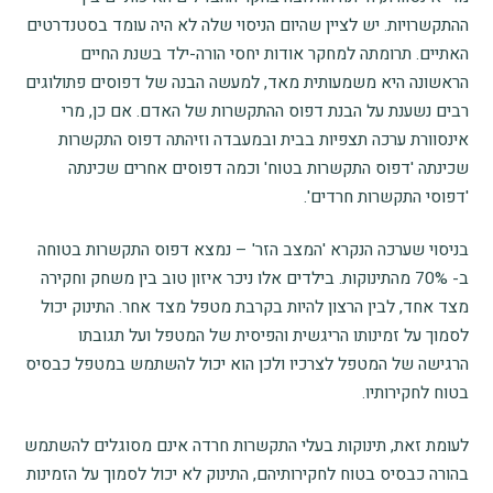
ההתקשרויות. יש לציין שהיום הניסוי שלה לא היה עומד בסטנדרטים
האתיים. תרומתה למחקר אודות יחסי הורה-ילד בשנת החיים
הראשונה היא משמעותית מאד, למעשה הבנה של דפוסים פתולוגים
רבים נשענת על הבנת דפוס ההתקשרות של האדם. אם כן, מרי
אינסוורת ערכה תצפיות בבית ובמעבדה וזיהתה דפוס התקשרות
שכינתה 'דפוס התקשרות בטוח' וכמה דפוסים אחרים שכינתה
'דפוסי התקשרות חרדים'.
בניסוי שערכה הנקרא 'המצב הזר' – נמצא דפוס התקשרות בטוחה
ב- 70% מהתינוקות. בילדים אלו ניכר איזון טוב בין משחק וחקירה
מצד אחד, לבין הרצון להיות בקרבת מטפל מצד אחר. התינוק יכול
לסמוך על זמינותו הריגשית והפיסית של המטפל ועל תגובתו
הרגישה של המטפל לצרכיו ולכן הוא יכול להשתמש במטפל כבסיס
בטוח לחקירותיו.
לעומת זאת, תינוקות בעלי התקשרות חרדה אינם מסוגלים להשתמש
בהורה כבסיס בטוח לחקירותיהם, התינוק לא יכול לסמוך על הזמינות