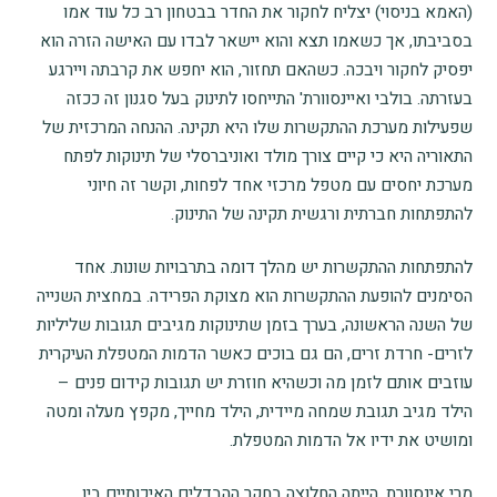
(האמא בניסוי) יצליח לחקור את החדר בבטחון רב כל עוד אמו
בסביבתו, אך כשאמו תצא והוא יישאר לבדו עם האישה הזרה הוא
יפסיק לחקור ויבכה. כשהאם תחזור, הוא יחפש את קרבתה ויירגע
בעזרתה. בולבי ואיינסוורת' התייחסו לתינוק בעל סגנון זה ככזה
שפעילות מערכת ההתקשרות שלו היא תקינה. ההנחה המרכזית של
התאוריה היא כי קיים צורך מולד ואוניברסלי של תינוקות לפתח
מערכת יחסים עם מטפל מרכזי אחד לפחות, וקשר זה חיוני
להתפתחות חברתית ורגשית תקינה של התינוק.
להתפתחות ההתקשרות יש מהלך דומה בתרבויות שונות. אחד
הסימנים להופעת ההתקשרות הוא מצוקת הפרידה. במחצית השנייה
של השנה הראשונה, בערך בזמן שתינוקות מגיבים תגובות שליליות
לזרים- חרדת זרים, הם גם בוכים כאשר הדמות המטפלת העיקרית
עוזבים אותם לזמן מה וכשהיא חוזרת יש תגובות קידום פנים –
הילד מגיב תגובת שמחה מיידית, הילד מחייך, מקפץ מעלה ומטה
ומושיט את ידיו אל הדמות המטפלת.
מרי אינסוורת, הייתה החלוצה בחקר ההבדלים האיכותיים בין