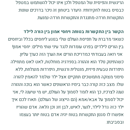
הריגשית והפיסית של המטפל ולכן אינו יכול להשתמש במטפל
כבסיס בטוח לחקירותיו. היעדר ביטחון זה ניכר בדרכים שונות:
התקשרות חרדה-מתנגדת והתקשרות חרדה-נמנעת.
הקשר בין התקשרות בטוחה ויחסי אמון בין הורה לילד
כשאני מדברת על תפיסת העולם שלי בנוגע ליחסים בכלל וביחסים
בין הורים לילדים בפרט עומדות לנגד עיני שתי מילים: יחסי אמון!
אני רואה בעבודתי כמדריכת הורים את הערך הזה כערך עליון.
כשהתינוק נולד הוא וההורה בסנירגיה מוחלטת, לאט לאט מתחילה
היפרדות טבעית פיזית, מנטלית ורגשית, היפרדות מוצלחת, ללא
סימני מצוקה מתמשכים תתקיים אצל ילד שלמד להאמין להורה
שלו. מצב כזה קורה כבר בימיו הראשונים כאשר הוא בוכה וההורה
נענה לצרכיו, כך הוא לומד לסמוך על העולם, יש מי שיענה לי, אני
יכול לסמוך על אבא/אמא (הם הייצוג של העולם). תארו לכם איך
ילד כזה גדל לילד, לנער, לאיש, לבן זוג וכן הלאה. אדם שהוריו
אפשרו לו סגנון התקשרות בטוח יהיה אדם בטוח יותר בעצמו
ובסביבתו.