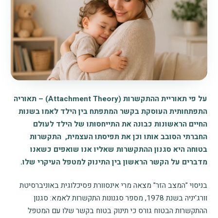
על פי תאוריית ההתקשרות (Attachment Theory) – תאוריה
התפתחותית העוסקת בקשר המתפתח בין הילד לאמו בשנות
החיים הראשונות כבונה את התייחסותו של הילד לעולם
החברתי הסובב אותו וכן את תפיסתו העצמית, התקשרות
בטוחה היא סגנון ההתקשרות שאליו אנו שואפים כשאנו
מדברים על הקשר הראשון בין התינוק למטפל העיקרי שלו.
בניסוי "המצב הזר" מצאה מרי אינסוורת פסיכלוגית באוניברסיטת
וורג'יניה בשנת 1978, מספר סגנונות התקשרות לאמא: סגנון
ההתקשרות הבטוח גורס כי תינוק בטוח בקשר שלו עם המטפל