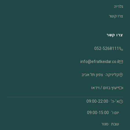
גלריה
צרו קשר
צרו קשר
052-5268111
info@efratkeidar.co.il
קליניקה · צפון תל אביב
ייעוץ בזום / וידאו
א'-ה' · 09:00-22:00
יום ו' · 09:00-15:00
שבת · סגור