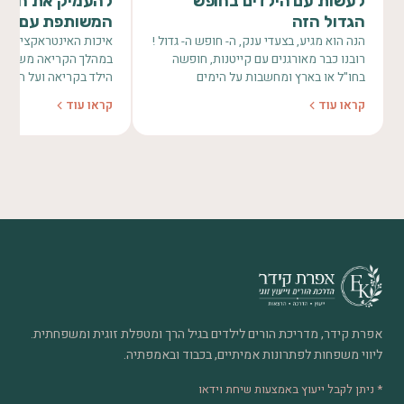
לעשות עם הילדים בחופש
להעמיק את חווי
הגדול הזה
המשותפת עם ילד
הנה הוא מגיע, בצעדי ענק, ה- חופש ה- גדול !
איכות האינטראקציה שנ
רובנו כבר מאורגנים עם קייטנות, חופשה
במהלך הקריאה משפיעה 
בחו"ל או בארץ ומחשבות על הימים
הילד בקריאה ועל היכו
הנוראיים.…
מקסימום ההנאה והלמי
קראו עוד
קראו עוד
אפרת קידר, מדריכת הורים לילדים בגיל הרך ומטפלת זוגית ומשפחתית.
ליווי משפחות לפתרונות אמיתיים, בכבוד ובאמפתיה.
* ניתן לקבל ייעוץ באמצעות שיחת וידאו