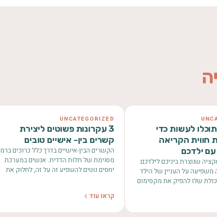
ה
UNCATEGORIZED
UNC
תוכלו לעשות כדי
3 עקרונות פשוטים ליצירת
 חווית הקריאה
קשרים בין- אישיים טובים
ם ילדכם
הקשרים הבין-אישיים בדרך כלל כרוכים ברמ
מסוימת של תלות הדדית. אנשים במערכת
קציה שנוצרת ביניכם לילדכם
יחסים נוטים להשפיע זה על זה, לחלוק את
משפיעה על העניין של הילד
מחשבותיהם ורגשותיהם במידה…
כולת שלו להפיק את מקסימום
ה מהספר…
קראו עוד