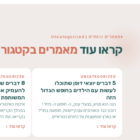
מאמרים נוספים בUncategorized
קראו עוד
מאמרים בקטגורי
ATEGORIZED
UNCATEGORIZED
5 דברים יוצאי דופן שתוכלו
8 דברים ש
לעשות עם הילדים בחופש הגדול
להעמיק את
הזה
המשותפת ע
הנה הוא מגיע, בצעדי ענק, ה- חופש ה- גדול !
איכות האינטרא
רובנו כבר מאורגנים עם קייטנות, חופשה בחו"ל
במהלך הקריאה 
או בארץ ומחשבות על הימים הנוראיים.…
בקריאה ועל הי
ההנאה והלמיד
קראו עוד
קראו עוד