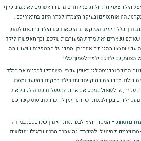
ל הילד ציפיות גדולות, במיוחד בימים הראשונים לא ממש כייף
נקרטי, היו אותנטיים ובעיקר היצמדו לסדר היום בתיאוריכם .
בדרך כלל הימים הכי קשים: הישארו עם הילד בהתאם לנהוג
מן שאתם נשארים ואת מידת המעורבות שלכם, וכך תאפשרו לילד
ה עד שתצאו מהגן וגם אחרי כן. סמכו על המטפלות שיעשו מה
 הצוות, גם ילדכם ילמד לסמוך עליו.
ת הבוקר ובכניסה לגן באופן עקבי: השתדלו להכניס את הילד
 את כולם, סדרו את התיק יחד עם הילד במקום המיועד ומסרו
ת פנויה, או לשאול במבט אם אחת המטפלות פנויה לקבל את
עט ילדים בגן ולגננות יש יותר זמן להיכרות וביסוס קשר עם
תו מוסחת
– המטרה היא לבנות את האמון שלו בכם. במידה
סרטיביים ולסייע לו להיפרד. זה אמנם מרגיש כאילו "תולשים