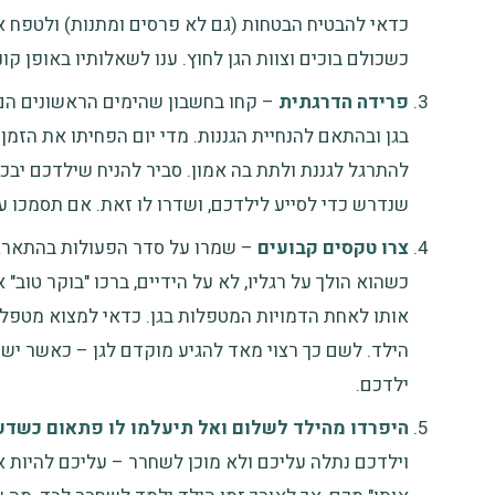
כדאי להבטיח הבטחות (גם לא פרסים ומתנות) ולטפח אצ
כשכולם בוכים וצוות הגן לחוץ. ענו לשאלותיו באופן קו
פרידה הדרגתית
– קחו בחשבון שהימים הראשונים הם 
בגן ובהתאם להנחיית הגננות. מדי יום הפחיתו את הז
להתרגל לגננת ולתת בה אמון. סביר להניח שילדכם יבכ
שנדרש כדי לסייע לילדכם, ושדרו לו זאת. אם תסמכו על
צרו טקסים קבועים
– שמרו על סדר הפעולות בהתארגנו
כשהוא הולך על רגליו, לא על הידיים, ברכו "בוקר טוב"
אותו לאחת הדמויות המטפלות בגן. כדאי למצוא מטפל
הילד. לשם כך רצוי מאד להגיע מוקדם לגן – כאשר יש מ
ילדכם.
היפרדו מהילד לשלום ואל תיעלמו לו פתאום כשדע
וילדכם נתלה עליכם ולא מוכן לשחרר – עליכם להיות א