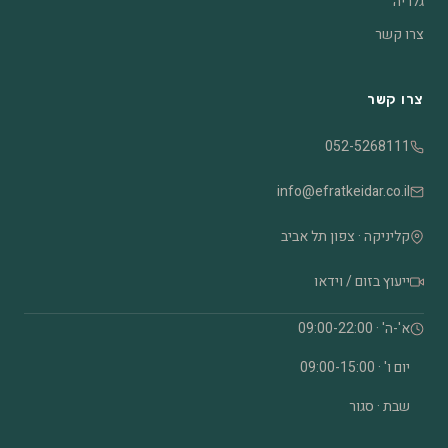
גלריה
צרו קשר
צרו קשר
052-5268111
info@efratkeidar.co.il
קליניקה · צפון תל אביב
ייעוץ בזום / וידאו
א'-ה' · 09:00-22:00
יום ו' · 09:00-15:00
שבת · סגור